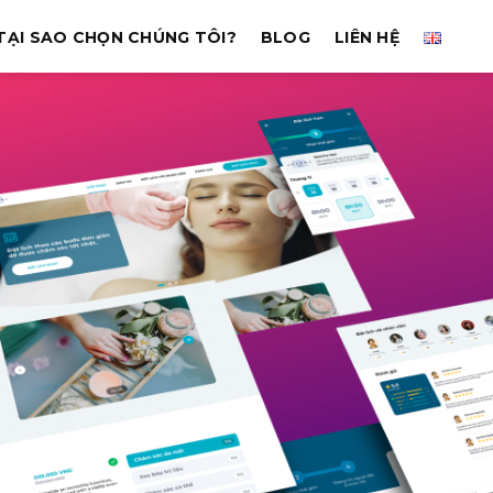
TẠI SAO CHỌN CHÚNG TÔI?
BLOG
LIÊN HỆ
ẩy Doanh số
g dễ dàng
ý nhiều địa điểm