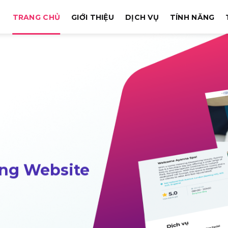
TRANG CHỦ
GIỚI THIỆU
DỊCH VỤ
TÍNH NĂNG
háp toàn diện thúc đ
việc quản lý cửa hàn
m Quản lý Cửa Hàng – Dễ dàng sử dụng – Quản l
ĐĂNG KÝ NGAY