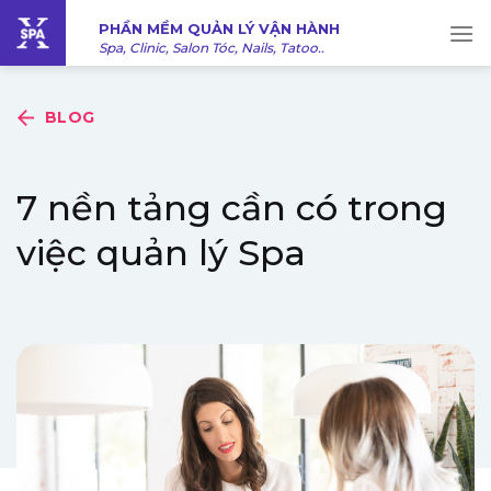
Bỏ
PHẦN MỀM QUẢN LÝ VẬN HÀNH
qua
Spa, Clinic, Salon Tóc, Nails, Tatoo..
nội
dung
BLOG
7 nền tảng cần có trong
việc quản lý Spa