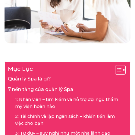
Mục Lục
Quản lý Spa là gì?
7 nền tảng của quản lý Spa
1: Nhân viên – tìm kiếm và hỗ trợ đội ngũ thẩm
mỹ viện hoàn hảo
2: Tài chính và lập ngân sách – khiến tiền làm
việc cho bạn
3: Tư duy – suy nghĩ như một nhà lãnh đạo