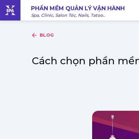
Bỏ
PHẦN MỀM QUẢN LÝ VẬN HÀNH
qua
Spa, Clinic, Salon Tóc, Nails, Tatoo..
nội
dung
BLOG
Cách chọn phần mềm