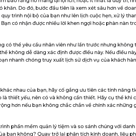
ảo rằng nó mang lại lợi ích, hoặc ít nhất là duy trì, 
ó khăn.
Do đó, bước đầu tiên là xem xét sâu hơn về do
 quy trình nội bộ của bạn như lên lịch cuộc hẹn, xử lý th
t. Bạn có nhận được nhiều lời khen ngợi hoặc phàn nàn t
àng có thể yêu cầu nhân viên như lần trước nhưng không 
ó thể không dễ dàng xác định được điều này. Nếu điều nà
n nhanh chóng truy xuất lịch sử dịch vụ của khách hàn
hác nhau của bạn, hãy cố gắng ưu tiên các tính năng ti
à thiết yếu, nên có và không cần thiết. Hãy cụ thể khi 
rộng hơn nếu bạn không chắc chắn về chính xác những gì
 trình phần mềm quản lý tiệm và so sánh chúng với dan
ủa bạn không? Quay trở lại phân tích kinh doanh, liệu ph