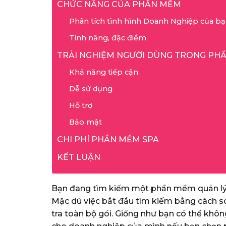
CHỨC NĂNG CỦA PHẦN MỀM
Phân tích tình hình Doanh Nghiệp của bạn
Tính năng, đặc điểm
TRẢI NGHIỆM NGƯỜI DÙNG TRONG PH
Khả năng tiếp cận
Dễ sử dụng
Hỗ trợ
Bảo mật
CHI PHÍ PHẦN MỀM SPA
KẾT LUẬN
Bạn đang tìm kiếm một phần mềm quản lý
Mặc dù việc bắt đầu tìm kiếm bằng cách so
tra toàn bộ gói. Giống như bạn có thể không