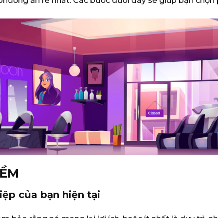
hương án rẻ nhất. Các bước dưới đây sẽ giúp bạn chọn
MỀM
ệp của bạn hiện tại