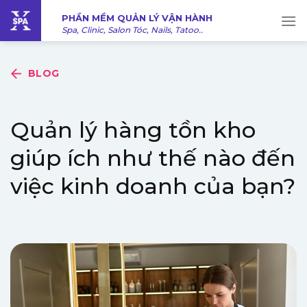
Bỏ
PHẦN MỀM QUẢN LÝ VẬN HÀNH
qua
Spa, Clinic, Salon Tóc, Nails, Tatoo..
nội
dung
BLOG
Quản lý hàng tồn kho
giúp ích như thế nào đến
việc kinh doanh của bạn?